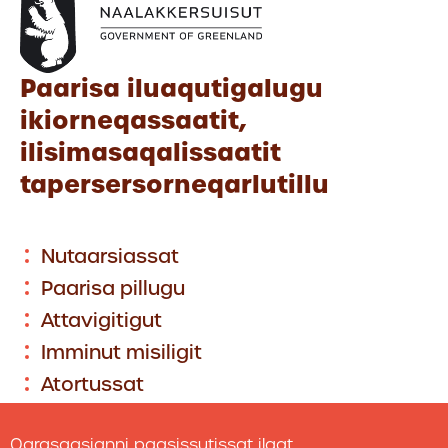
Paarisa iluaqutigalugu
ikiorneqassaatit,
ilisimasaqalissaatit
tapersersorneqarlutillu
Nutaarsiassat
Paarisa pillugu
Attavigitigut
Imminut misiligit
Atortussat
Aningaasaateqarfiit
Qarasaasianni paasissutissat ilaat