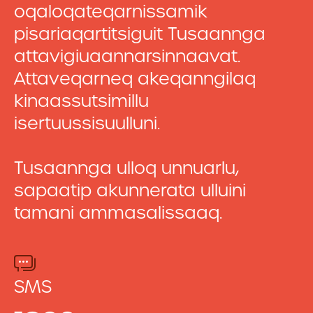
oqaloqateqarnissamik
pisariaqartitsiguit Tusaannga
attavigiuaannarsinnaavat.
Attaveqarneq akeqanngilaq
kinaassutsimillu
isertuussisuulluni.
Tusaannga ulloq unnuarlu,
sapaatip akunnerata ulluini
tamani ammasalissaaq.
SMS