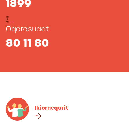
1899
Oqarasuaat
80 11 80
Ikiorneqarit