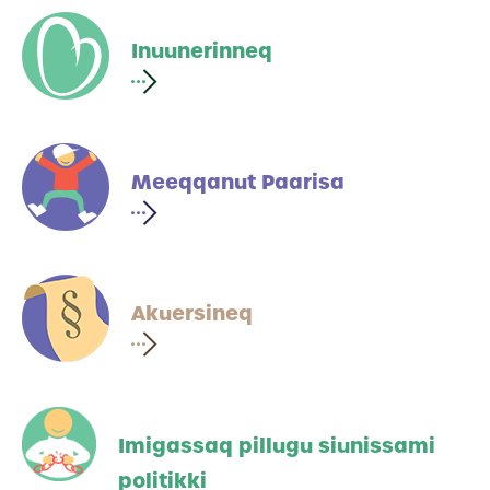
Inuunerinneq
Meeqqanut Paarisa
Akuersineq
Imigassaq pillugu siunissami
politikki