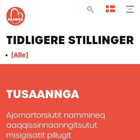
Gå
til
forsiden
TIDLIGERE STILLINGER
[Alle]
TUSAANNGA
Ajornartorsiutit nammineq
aaqqissinnaanngitsutut
misigisatit pillugit