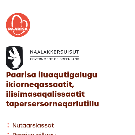
Paarisa iluaqutigalugu
ikiorneqassaatit,
ilisimasaqalissaatit
tapersersorneqarlutillu
Nutaarsiassat