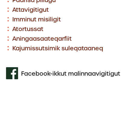
Paarisa pillugu
Attavigitigut
Imminut misiligit
Atortussat
Aningaasaateqarfiit
Kajumissutsimik suleqataaneq
Facebook-ikkut malinnaavigitigut