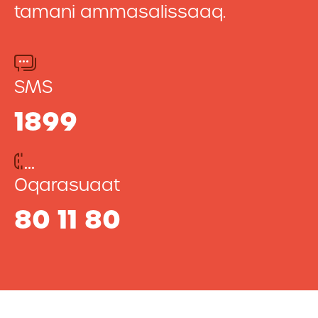
tamani ammasalissaaq.
SMS
1899
Oqarasuaat
80 11 80