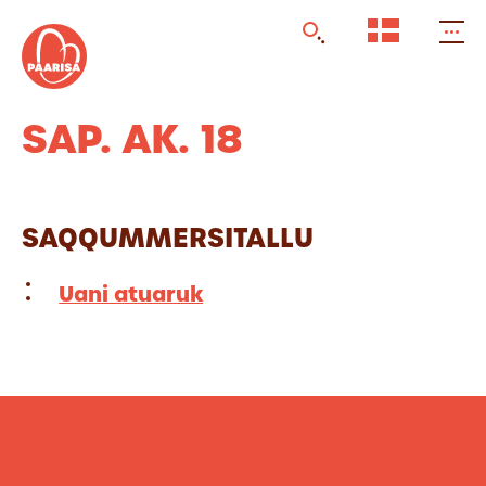
Gå
til
forsiden
SAP. AK. 18
SAQQUMMERSITALLU
Uani atuaruk