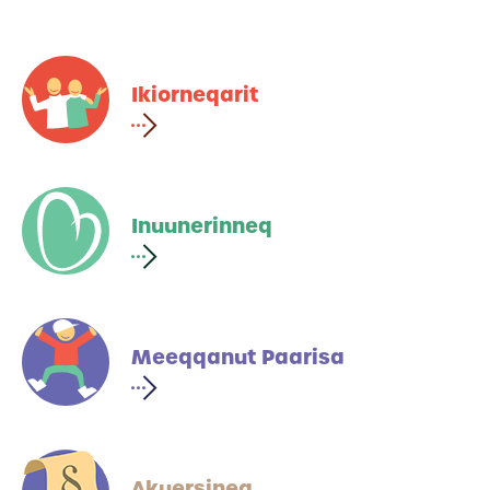
Ikiorneqarit
Inuunerinneq
Meeqqanut Paarisa
Akuersineq