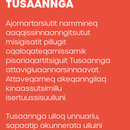
TUSAANNGA
Ajornartorsiutit nammineq
aaqqissinnaanngitsutut
misigisatit pillugit
oqaloqateqarnissamik
pisariaqartitsiguit Tusaannga
attavigiuaannarsinnaavat.
Attaveqarneq akeqanngilaq
kinaassutsimillu
isertuussisuulluni.
Tusaannga ulloq unnuarlu,
sapaatip akunnerata ulluini