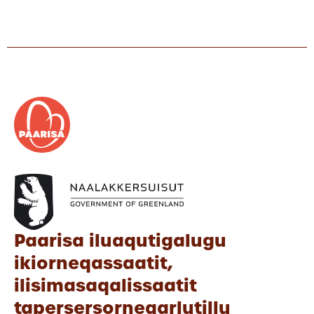
Paarisa iluaqutigalugu
ikiorneqassaatit,
ilisimasaqalissaatit
tapersersorneqarlutillu