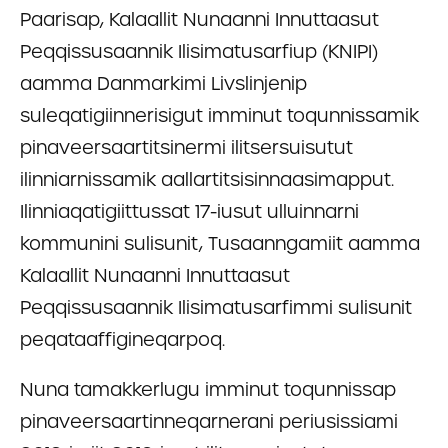
Paarisap, Kalaallit Nunaanni Innuttaasut
Peqqissusaannik Ilisimatusarfiup (KNIPI)
aamma Danmarkimi Livslinjenip
suleqatigiinnerisigut imminut toqunnissamik
pinaveersaartitsinermi ilitsersuisutut
ilinniarnissamik aallartitsisinnaasimapput.
Ilinniaqatigiittussat 17-iusut ulluinnarni
kommunini sulisunit, Tusaanngamiit aamma
Kalaallit Nunaanni Innuttaasut
Peqqissusaannik Ilisimatusarfimmi sulisunit
peqataaffigineqarpoq.
Nuna tamakkerlugu imminut toqunnissap
pinaveersaartinneqarnerani periusissiami