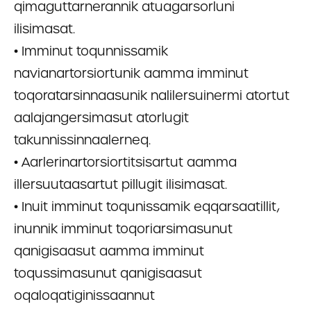
qimaguttarnerannik atuagarsorluni
ilisimasat.
• Imminut toqunnissamik
navianartorsiortunik aamma imminut
toqoratarsinnaasunik nalilersuinermi atortut
aalajangersimasut atorlugit
takunnissinnaalerneq.
• Aarlerinartorsiortitsisartut aamma
illersuutaasartut pillugit ilisimasat.
• Inuit imminut toqunissamik eqqarsaatillit,
inunnik imminut toqoriarsimasunut
qanigisaasut aamma imminut
toqussimasunut qanigisaasut
oqaloqatiginissaannut