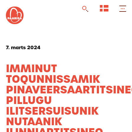
Gå
til
forsiden
7. marts 2024
IMMINUT
TOQUNNISSAMIK
PINAVEERSAARTITSIN
PILLUGU
ILITSERSUISUNIK
NUTAANIK