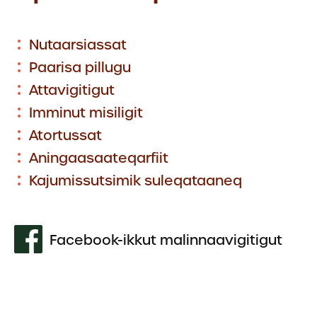
Nutaarsiassat
Paarisa pillugu
Attavigitigut
Imminut misiligit
Atortussat
Aningaasaateqarfiit
Kajumissutsimik suleqataaneq
Facebook-ikkut malinnaavigitigut