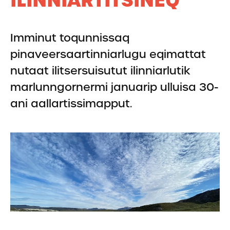
ILINNIARTITSINEQ
Imminut toqunnissaq
pinaveersaartinniarlugu eqimattat
nutaat ilitsersuisutut ilinniarlutik
marlunngornermi januarip ulluisa 30-
ani aallartissimapput.