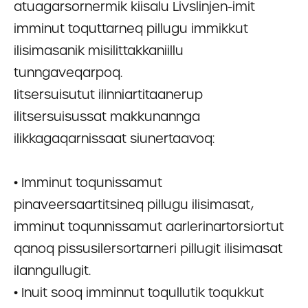
atuagarsornermik kiisalu Livslinjen-imit
imminut toquttarneq pillugu immikkut
ilisimasanik misilittakkaniillu
tunngaveqarpoq.
Iitsersuisutut ilinniartitaanerup
ilitsersuisussat makkunannga
ilikkagaqarnissaat siunertaavoq:
• Imminut toqunissamut
pinaveersaartitsineq pillugu ilisimasat,
imminut toqunnissamut aarlerinartorsiortut
qanoq pissusilersortarneri pillugit ilisimasat
ilanngullugit.
• Inuit sooq imminnut toqullutik toqukkut