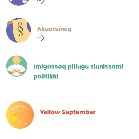
Akuersineq
Imigassaq pillugu siunissami
politikki
Yellow September