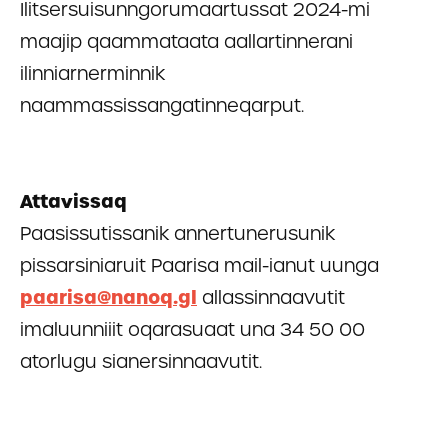
Ilitsersuisunngorumaartussat 2024-mi
maajip qaammataata aallartinnerani
ilinniarnerminnik
naammassissangatinneqarput.
Attavissaq
Paasissutissanik annertunerusunik
pissarsiniaruit Paarisa mail-ianut uunga
paarisa@nanoq.gl
allassinnaavutit
imaluunniiit oqarasuaat una 34 50 00
atorlugu sianersinnaavutit.