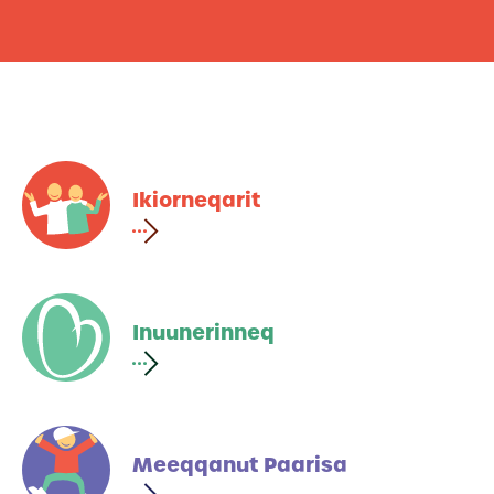
Ikiorneqarit
Inuunerinneq
Meeqqanut Paarisa