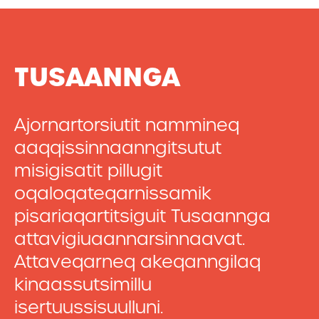
TUSAANNGA
Ajornartorsiutit nammineq
aaqqissinnaanngitsutut
misigisatit pillugit
oqaloqateqarnissamik
pisariaqartitsiguit Tusaannga
attavigiuaannarsinnaavat.
Attaveqarneq akeqanngilaq
kinaassutsimillu
isertuussisuulluni.