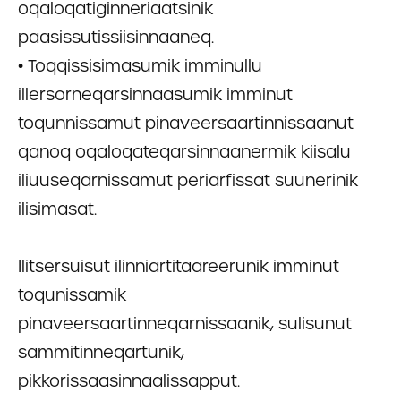
oqaloqatiginneriaatsinik
paasissutissiisinnaaneq.
• Toqqissisimasumik imminullu
illersorneqarsinnaasumik imminut
toqunnissamut pinaveersaartinnissaanut
qanoq oqaloqateqarsinnaanermik kiisalu
iliuuseqarnissamut periarfissat suunerinik
ilisimasat.
Ilitsersuisut ilinniartitaareerunik imminut
toqunissamik
pinaveersaartinneqarnissaanik, sulisunut
sammitinneqartunik,
pikkorissaasinnaalissapput.