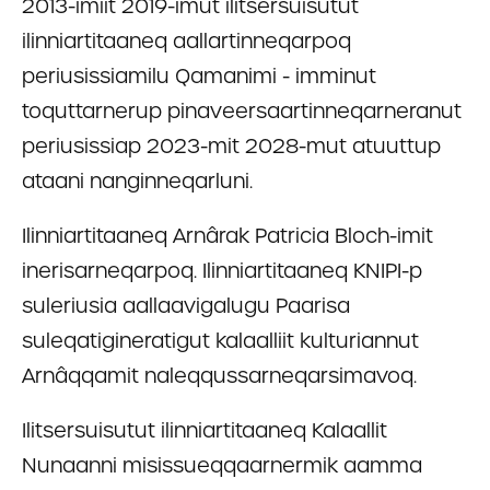
2013-imiit 2019-imut ilitsersuisutut
ilinniartitaaneq aallartinneqarpoq
periusissiamilu Qamanimi - imminut
toquttarnerup pinaveersaartinneqarneranut
periusissiap 2023-mit 2028-mut atuuttup
ataani nanginneqarluni.
Ilinniartitaaneq Arnârak Patricia Bloch-imit
inerisarneqarpoq. Ilinniartitaaneq KNIPI-p
suleriusia aallaavigalugu Paarisa
suleqatigineratigut kalaalliit kulturiannut
Arnâqqamit naleqqussarneqarsimavoq.
Ilitsersuisutut ilinniartitaaneq Kalaallit
Nunaanni misissueqqaarnermik aamma