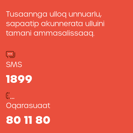
Tusaannga ulloq unnuarlu,
sapaatip akunnerata ulluini
tamani ammasalissaaq.
SMS
1899
Oqarasuaat
80 11 80