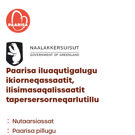
Paarisa iluaqutigalugu
ikiorneqassaatit,
ilisimasaqalissaatit
tapersersorneqarlutillu
Nutaarsiassat
Paarisa pillugu