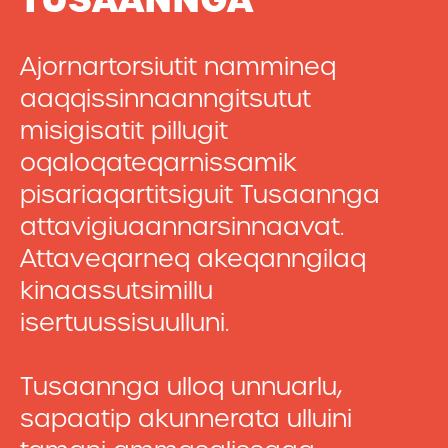
Ajornartorsiutit nammineq
aaqqissinnaanngitsutut
misigisatit pillugit
oqaloqateqarnissamik
pisariaqartitsiguit Tusaannga
attavigiuaannarsinnaavat.
Attaveqarneq akeqanngilaq
kinaassutsimillu
isertuussisuulluni.
Tusaannga ulloq unnuarlu,
sapaatip akunnerata ulluini