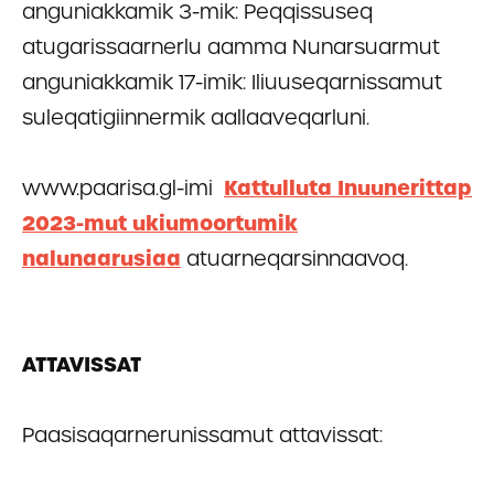
anguniakkamik 3-mik: Peqqissuseq
atugarissaarnerlu aamma Nunarsuarmut
anguniakkamik 17-imik: Iliuuseqarnissamut
suleqatigiinnermik aallaaveqarluni.
www.paarisa.gl-imi
Kattulluta Inuunerittap
2023-mut ukiumoortumik
nalunaarusiaa
atuarneqarsinnaavoq.
ATTAVISSAT
Paasisaqarnerunissamut attavissat: