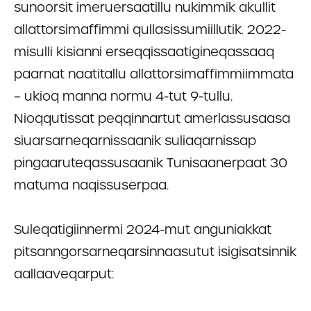
sunoorsit imeruersaatillu nukimmik akullit
allattorsimaffimmi qullasissumiillutik. 2022-
misulli kisianni erseqqissaatigineqassaaq
paarnat naatitallu allattorsimaffimmiimmata
– ukioq manna normu 4-tut 9-tullu.
Nioqqutissat peqqinnartut amerlassusaasa
siuarsarneqarnissaanik suliaqarnissap
pingaaruteqassusaanik Tunisaanerpaat 30
matuma naqissuserpaa.
Suleqatigiinnermi 2024-mut anguniakkat
pitsanngorsarneqarsinnaasutut isigisatsinnik
aallaaveqarput: