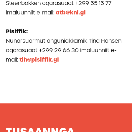
Steenbakken oqarasuaat +299 55 15 77
imaluunniit e-mail:
atb@kni.gl
Pisiffik:
Nunarsuarmut anguniakkamik Tina Hansen
oqarasuaat +299 29 66 30 imaluunniit e-
mail:
tih@pisiffik.gl
TUSAANNGA