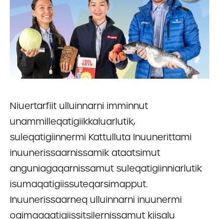
Niuertarfiit ulluinnarni imminnut
unammilleqatigiikkaluarlutik,
suleqatigiinnermi Kattulluta Inuunerittami
inuunerissaarnissamik ataatsimut
anguniagaqarnissamut suleqatigiinniarlutik
isumaqatigiissuteqarsimapput.
Inuunerissaarneq ulluinnarni inuunermi
oqimaaqatigiissitsilernissamut kiisalu