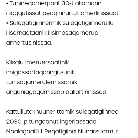
• Tunineqarnerpaat 30-t akornanni
nioqqutissat peqqinnartut amerlinissaat.
• Suleqatigiinnermik suleqatigiinnerullu
ilisarnaataanik ilisimasaqarnerup
annertusinissaa.
Kiisalu imeruersaatinik
imigassartaqanngitsunik
tunisaqarnerulernissamik
anguniagaqarnissap aallartinnissaa.
Kattulluta Inuunerittamik suleqatigiinneq
2030-p tungaanut ingerlassaaq
Naalagaaffiit Peqatigiinni Nunarsuarmut