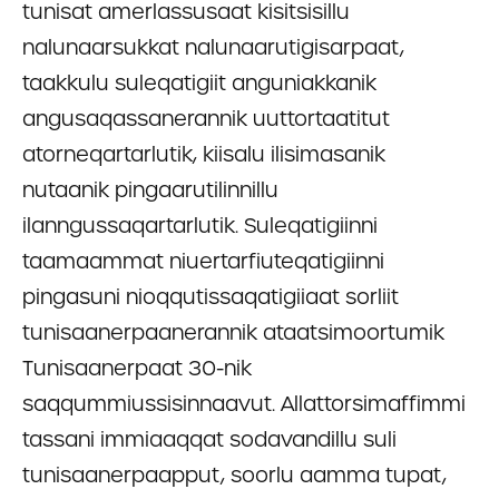
tunisat amerlassusaat kisitsisillu
nalunaarsukkat nalunaarutigisarpaat,
taakkulu suleqatigiit anguniakkanik
angusaqassanerannik uuttortaatitut
atorneqartarlutik, kiisalu ilisimasanik
nutaanik pingaarutilinnillu
ilanngussaqartarlutik. Suleqatigiinni
taamaammat niuertarfiuteqatigiinni
pingasuni nioqqutissaqatigiiaat sorliit
tunisaanerpaanerannik ataatsimoortumik
Tunisaanerpaat 30-nik
saqqummiussisinnaavut. Allattorsimaffimmi
tassani immiaaqqat sodavandillu suli
tunisaanerpaapput, soorlu aamma tupat,