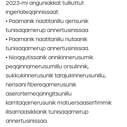
2023-mi anguniakkat tulliuttut
ingerlateqqinnissaat:
• Paarnanik naatitanillu qerisunik
tunisaqarnerup annertusinissaa.
• Paarnanik naatitanillu nutaanik
tunisaqarnerup annertusinissaa.
• Nioqqutissanik annikinnerusumik
peqqinnarnerusumillu orsulinnik,
sukkukinnerusunik tarajukinnerusunillu,
nerisani fibereqarnerusunik
aserorterneqanngitsunillu
karritaqarnerusunik matuersaaserfimmik
ilisarnaasikkanik tunisaqarnerup
annertusinissaa.