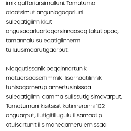
imik qaffariarsimalluni. Tamatuma
ataatsimut anguniagaqarluni
suleqatigiinnikkut
angusaqarluartoqarsinnaasoq takutippaa,
tamannalu suleqatigiinnermi
tulluusimaarutigaarput.
Nioqqutissanik peqqinnartunik
matuersaaserfimmik ilisarnaatilinnik
tunisaqarnerup annertusinissaa
suleqatigiinni aamma sulissutigisimavarput.
Tamatumani kisitsisit katinneranni 102
anguarput, ilutigitillugulu ilisarnaatip
atuisartunit ilisimaneqarnerulernissaa