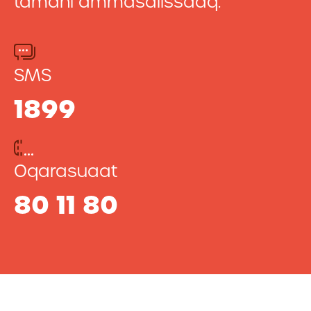
tamani ammasalissaaq.
SMS
1899
Oqarasuaat
80 11 80