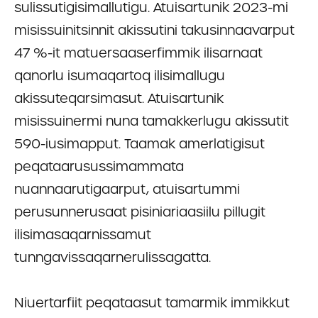
sulissutigisimallutigu. Atuisartunik 2023-mi
misissuinitsinnit akissutini takusinnaavarput
47 %-it matuersaaserfimmik ilisarnaat
qanorlu isumaqartoq ilisimallugu
akissuteqarsimasut. Atuisartunik
misissuinermi nuna tamakkerlugu akissutit
590-iusimapput. Taamak amerlatigisut
peqataarusussimammata
nuannaarutigaarput, atuisartummi
perusunnerusaat pisiniariaasiilu pillugit
ilisimasaqarnissamut
tunngavissaqarnerulissagatta.
Niuertarfiit peqataasut tamarmik immikkut