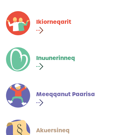
Ikiorneqarit
Inuunerinneq
Meeqqanut Paarisa
Akuersineq