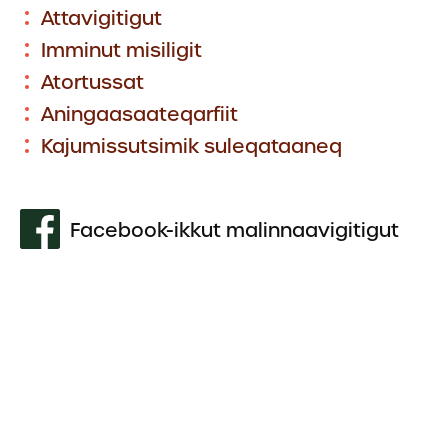
Attavigitigut
Imminut misiligit
Atortussat
Aningaasaateqarfiit
Kajumissutsimik suleqataaneq
Facebook-ikkut malinnaavigitigut