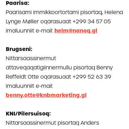
Paarisa:
Paarisami immikkoortortami pisortaq, Helena
Lynge Møller oqarasuaat +299 34 57 05
imaluunniit e-mail:
helm@nanoq.gl
Brugseni:
Nittarsaassinermut
attaveqaqatigiinnermullu pisortaq Benny
Reffeldt Otte oqarasuaat +299 52 63 39
imaluunniit e-mail:
benny.otte@knbmarketing.gl
KNI/Pilersuisoq:
Nittarsaassinermut pisortaq Anders