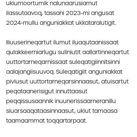
ukiumoortumik nalunaarusiamut
ilassutaavoq, tassani 2023-mi angusat
2024-mullu anguniakkat ukkataralutigit.
Iliuuserineqartut ilumut iluaqutaanissaat
qulakkeerniarlugu suliniutit aallartinneqartut
uuttortarneqarnissaat suleqatigiinnitsinni
aalajangiisuuvoq. Suleqatigiit anguniakkat
piviusut uuttortarneqarsinnaasut, atuisartut
peqataanerisigut innuttaasut
peqqissusaannik inuunerissaarneranillu
siuarsaaqataasinnaasut, ukiut tamaasa
taamaammat toqqartarpaat.