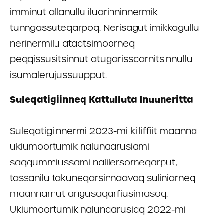
imminut allanullu iluarinninnermik
tunngassuteqarpoq. Nerisagut imikkagullu
nerinermilu ataatsimoorneq
peqqissusitsinnut atugarissaarnitsinnullu
isumalerujussuupput.
Suleqatigiinneq Kattulluta Inuuneritta
Suleqatigiinnermi 2023-mi killiffiit maanna
ukiumoortumik nalunaarusiami
saqqummiussami nalilersorneqarput,
tassanilu takuneqarsinnaavoq suliniarneq
maannamut angusaqarfiusimasoq.
Ukiumoortumik nalunaarusiaq 2022-mi