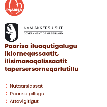
Paarisa iluaqutigalugu
ikiorneqassaatit,
ilisimasaqalissaatit
tapersersorneqarlutillu
Nutaarsiassat
Paarisa pillugu
Attavigitigut