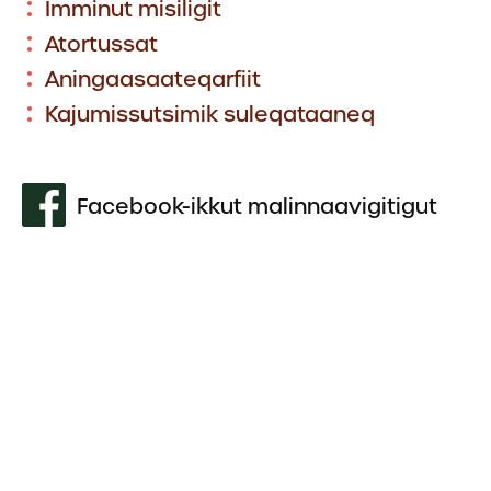
Imminut misiligit
Atortussat
Aningaasaateqarfiit
Kajumissutsimik suleqataaneq
Facebook-ikkut malinnaavigitigut