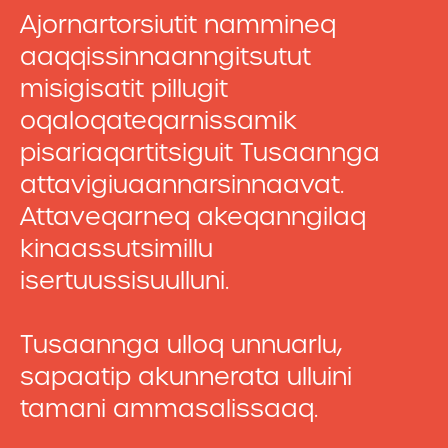
Ajornartorsiutit nammineq
aaqqissinnaanngitsutut
misigisatit pillugit
oqaloqateqarnissamik
pisariaqartitsiguit Tusaannga
attavigiuaannarsinnaavat.
Attaveqarneq akeqanngilaq
kinaassutsimillu
isertuussisuulluni.
Tusaannga ulloq unnuarlu,
sapaatip akunnerata ulluini
tamani ammasalissaaq.