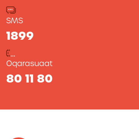
SMS
1899
Oqarasuaat
80 11 80