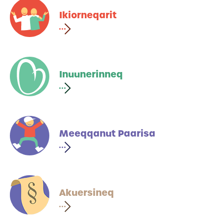
Ikiorneqarit
Inuunerinneq
Meeqqanut Paarisa
Akuersineq