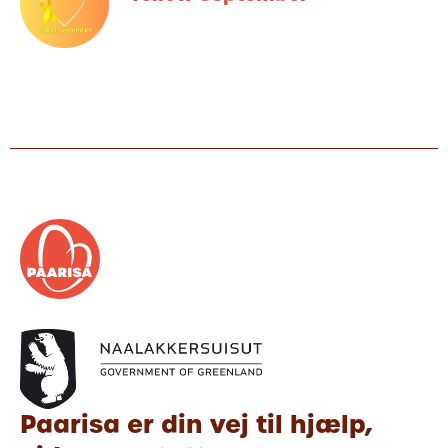
Paarisa er din vej til hjælp,