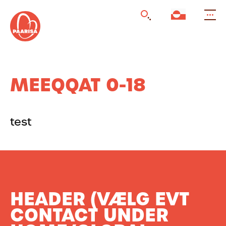
Gå
til
forsiden
MEEQQAT 0-18
test
HEADER (VÆLG EVT
CONTACT UNDER