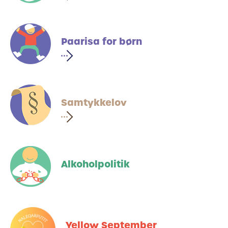
Paarisa for børn
Samtykkelov
Alkoholpolitik
Yellow September