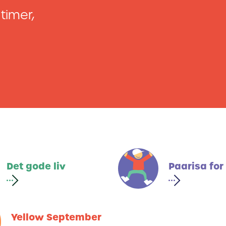
timer,
Det gode liv
Paarisa for
Yellow September