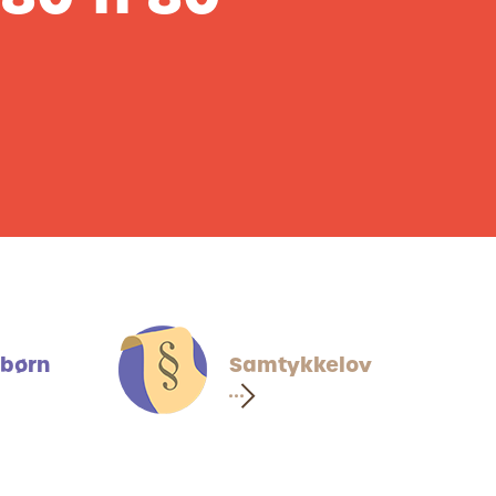
 børn
Samtykkelov