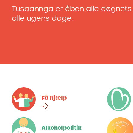
Tusaannga er åben alle døgnets 
alle ugens dage.
Få hjælp
Alkoholpolitik