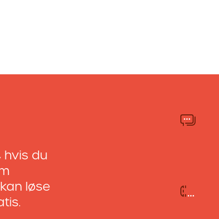
 hvis du
om
u kan løse
tis.