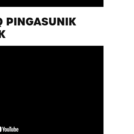
Q PINGASUNIK
K