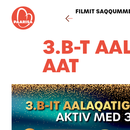
Gå
til
FILMIT SAQQUMME
forsiden
3.B-T A
AAT