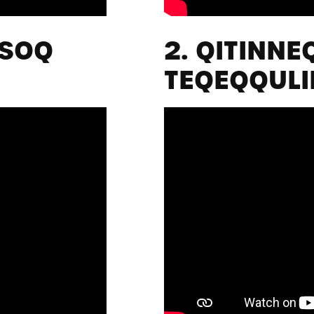
TSOQ
2. QITINNE
TEQEQQULI