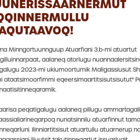
UUNERISSAARNERMUT
QQINNERMULLU
UAQUTAAVOQ!
a Minngortuunnguup Atuarfiani 3.b-mi atuartut
gilluinnarpaat, aalaneq atorlugu nuannaalersitsin
igalugu 2023-mi ukiumoortumik Maligassiusut S
i ataatsimoorfimmi eqeersimaartitsisutsisutut" P
naatisitinneqaramik.
Paarisa peqatigalugu aalaneq pillugu ammartagal
naassialiarineqarpoq nunatsinnilu atuarfinnut tam
neqarluni. Ilinniartitsisut atuartullu atuarnerup n
aagassiani iliuutsit takutinneqartut issuarlugit