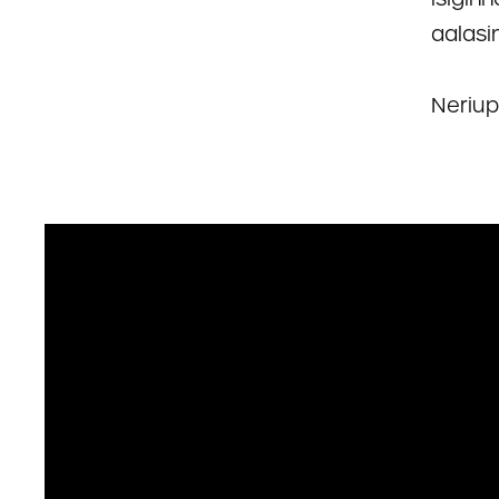
aalasi
Neriup