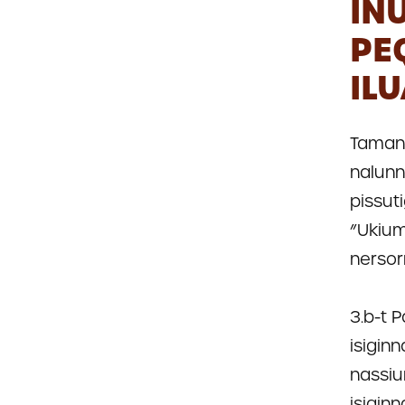
IN
PE
IL
Tamann
nalunn
pissut
”Ukium
nersor
3.b-t 
isigin
nassiun
isiginn