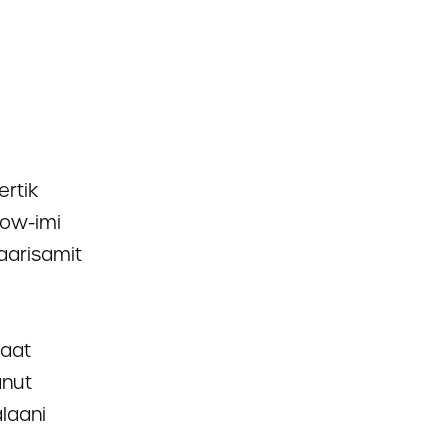
ertik
how-imi
aarisamit
iaat
anut
alaani