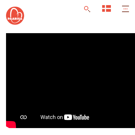
Gå
til
forsiden