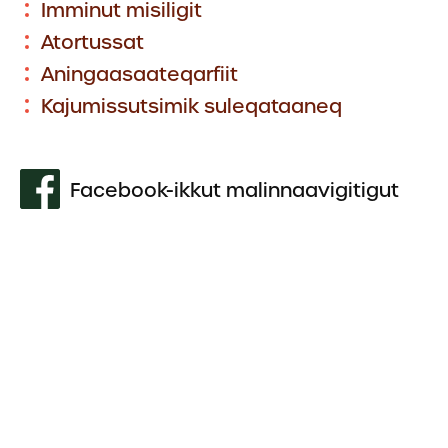
Imminut misiligit
Atortussat
Aningaasaateqarfiit
Kajumissutsimik suleqataaneq
Facebook-ikkut malinnaavigitigut