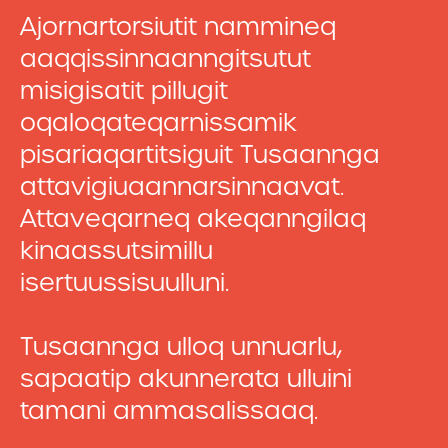
Ajornartorsiutit nammineq
aaqqissinnaanngitsutut
misigisatit pillugit
oqaloqateqarnissamik
pisariaqartitsiguit Tusaannga
attavigiuaannarsinnaavat.
Attaveqarneq akeqanngilaq
kinaassutsimillu
isertuussisuulluni.
Tusaannga ulloq unnuarlu,
sapaatip akunnerata ulluini
tamani ammasalissaaq.