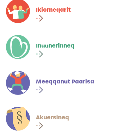
Ikiorneqarit
Inuunerinneq
Meeqqanut Paarisa
Akuersineq