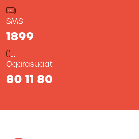
SMS
1899
Oqarasuaat
80 11 80