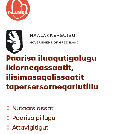
Paarisa iluaqutigalugu
ikiorneqassaatit,
ilisimasaqalissaatit
tapersersorneqarlutillu
Nutaarsiassat
Paarisa pillugu
Attavigitigut