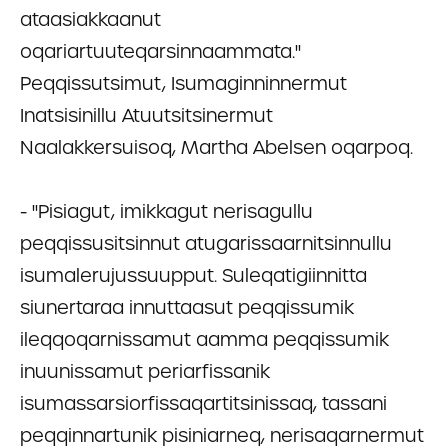
ataasiakkaanut
oqariartuuteqarsinnaammata.''
Peqqissutsimut, Isumaginninnermut
Inatsisinillu Atuutsitsinermut
Naalakkersuisoq, Martha Abelsen oqarpoq.
- ''Pisiagut, imikkagut nerisagullu
peqqissusitsinnut atugarissaarnitsinnullu
isumalerujussuupput. Suleqatigiinnitta
siunertaraa innuttaasut peqqissumik
ileqqoqarnissamut aamma peqqissumik
inuunissamut periarfissanik
isumassarsiorfissaqartitsinissaq, tassani
peqqinnartunik pisiniarneq, nerisaqarnermut