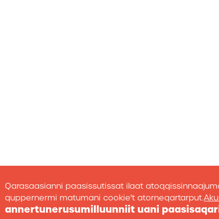
Qarasaasianni paasissutissat ilaat atoqqissinnaajuma
quppernermi matumani cookie't atorneqartarput.
Aku
annertunerusumilluunniit uani paasisaqar