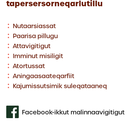
tapersersorneqarlutillu
Nutaarsiassat
Paarisa pillugu
Attavigitigut
Imminut misiligit
Atortussat
Aningaasaateqarfiit
Kajumissutsimik suleqataaneq
Facebook-ikkut malinnaavigitigut