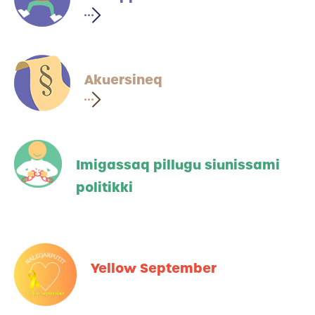
Akuersineq
Imigassaq pillugu siunissami
politikki
Yellow September