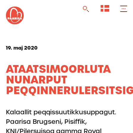
Gå
til
forsiden
19. maj 2020
ATAATSIMOORLUTA
NUNARPUT
PEQQINNERULERSITSI
Kalaallit peqqissuutikkusuppagut.
Paarisa Brugseni, Pisiffik,
KNI/Pilersuisoq aamma Royal