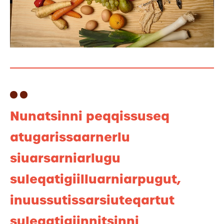
Nunatsinni peqqissuseq
atugarissaarnerlu
siuarsarniarlugu
suleqatigiilluarniarpugut,
inuussutissarsiuteqartut
suleqatigiinnitsinni