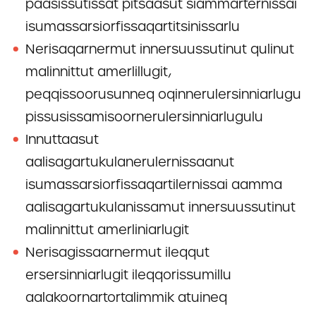
paasissutissat pitsaasut siammarternissai
isumassarsiorfissaqartitsinissarlu
Nerisaqarnermut innersuussutinut qulinut
malinnittut amerlillugit,
peqqissoorusunneq oqinnerulersinniarlugu
pissusissamisoornerulersinniarlugulu
Innuttaasut
aalisagartukulanerulernissaanut
isumassarsiorfissaqartilernissai aamma
aalisagartukulanissamut innersuussutinut
malinnittut amerliniarlugit
Nerisagissaarnermut ileqqut
ersersinniarlugit ileqqorissumillu
aalakoornartortalimmik atuineq