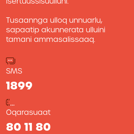
isertuussisuulluni.
Tusaannga ulloq unnuarlu,
sapaatip akunnerata ulluini
tamani ammasalissaaq.
SMS
1899
Oqarasuaat
80 11 80