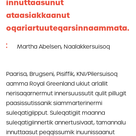
innuttaasunut
ataasiakkaanut
oqariartuuteqarsinnaammata.
Martha Abelsen, Naalakkersuisoq
Paarisa, Brugseni, Pisiffik, KNI/Pilersuisoq
aamma Royal Greenland ukiut arlallit
nerisaqarnermut innersuussutit qulit pillugit
paasissutissanik siammarterinermi
suleqatigiipput. Suleqatigiit maanna
suleqatigiinnertik annertusivaat, tamannalu
innuttaasut peqqissumik inuunissaanut