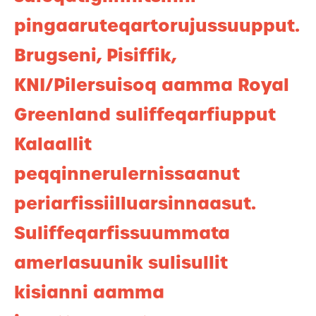
pingaaruteqartorujussuupput.
Brugseni, Pisiffik,
KNI/Pilersuisoq aamma Royal
Greenland suliffeqarfiupput
Kalaallit
peqqinnerulernissaanut
periarfissiilluarsinnaasut.
Suliffeqarfissuummata
amerlasuunik sulisullit
kisianni aamma