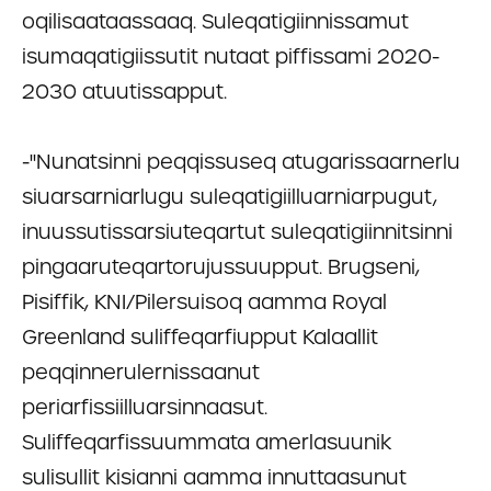
oqilisaataassaaq. Suleqatigiinnissamut
isumaqatigiissutit nutaat piffissami 2020-
2030 atuutissapput.
-''Nunatsinni peqqissuseq atugarissaarnerlu
siuarsarniarlugu suleqatigiilluarniarpugut,
inuussutissarsiuteqartut suleqatigiinnitsinni
pingaaruteqartorujussuupput. Brugseni,
Pisiffik, KNI/Pilersuisoq aamma Royal
Greenland suliffeqarfiupput Kalaallit
peqqinnerulernissaanut
periarfissiilluarsinnaasut.
Suliffeqarfissuummata amerlasuunik
sulisullit kisianni aamma innuttaasunut