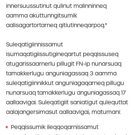
innersuussutinut qulinut malinninneq
aamma akuttunngitsumik
aalisagartortarneq qitiutinneqarpoq.''
Suleqatigiinnissamut
isumaqatigiissutigineqartut peqqissuseq
atugarissaarnerlu pillugit FN-ip nunarsuaq
tamakkerlugu anguniagassaq 3 aamma
suleqatigiinnikkut anguniagaqarneq pillugu
nunarsuaq tamakkerlugu anguniagassaq 17
aallaavigai. Suleqatigiit saniatigut qulequttat
aalajangersimasut aallaavigai, matumani:
Peqqissumik ileqqoqarnissamut