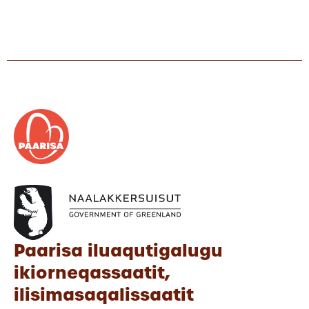
Paarisa iluaqutigalugu
ikiorneqassaatit,
ilisimasaqalissaatit