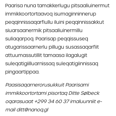
Paarisa nuna tamakkerlugu pitsaaliuinermut
immikkoortortaavoq isumaginninnerup
peqqinnissaqarfiullu iluini peqqinnissakkut
siuarsaanermik pitsaaliuinermillu
suliaqarpoq. Paarisap peqqissuseq
atugarissaarnerlu pillugu susassaqarfiit
attuumassutillit tamaasa ilagalugit
suleqatigiilluarnissaq suleqatigiinnissaq
pingaartippaa.
Paasisaqarnerorusukkuit Paarisami
immikkoortortami pisortaq Ditte Sølbeck
oqarasuaat +299 34 60 37 imaluunniit e-
mail ditt@nanoq.gl