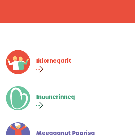
Ikiorneqarit
Inuunerinneq
Meeqqanut Paarisa