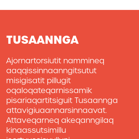
TUSAANNGA
Ajornartorsiutit nammineq
aaqqissinnaanngitsutut
misigisatit pillugit
oqaloqateqarnissamik
pisariaqartitsiguit Tusaannga
attavigiuaannarsinnaavat.
Attaveqarneq akeqanngilaq
kinaassutsimillu