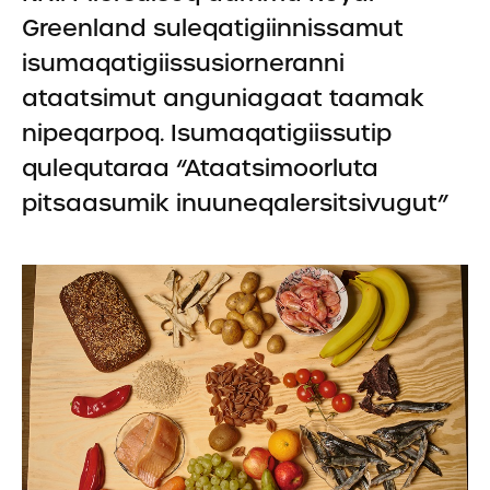
Greenland suleqatigiinnissamut
isumaqatigiissusiorneranni
ataatsimut anguniagaat taamak
nipeqarpoq. Isumaqatigiissutip
qulequtaraa “Ataatsimoorluta
pitsaasumik inuuneqalersitsivugut”