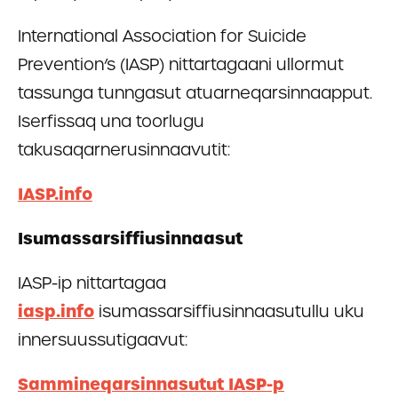
International Association for Suicide
Prevention’s (IASP) nittartagaani ullormut
tassunga tunngasut atuarneqarsinnaapput.
Iserfissaq una toorlugu
takusaqarnerusinnaavutit:
IASP.info
Isumassarsiffiusinnaasut
IASP-ip nittartagaa
iasp.info
isumassarsiffiusinnaasutullu
uku
innersuussutigaavut:
Sammineqarsinnasutut IASP-p