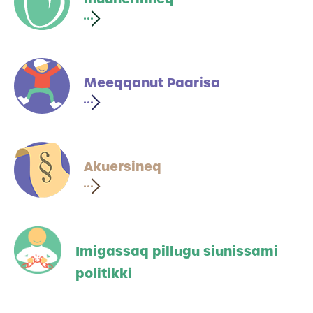
Meeqqanut Paarisa
Akuersineq
Imigassaq pillugu siunissami
politikki