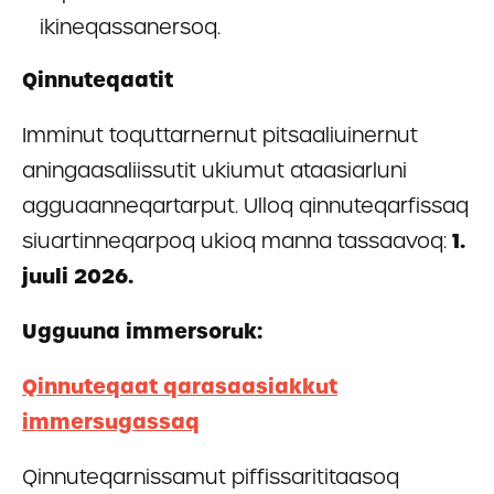
ikineqassanersoq.
Qinnuteqaatit
Imminut toquttarnernut pitsaaliuinernut
aningaasaliissutit ukiumut ataasiarluni
agguaanneqartarput. Ulloq qinnuteqarfissaq
siuartinneqarpoq ukioq manna tassaavoq:
1.
juuli 2026.
Ugguuna immersoruk:
Qinnuteqaat qarasaasiakkut
immersugassaq
Qinnuteqarnissamut piffissarititaasoq