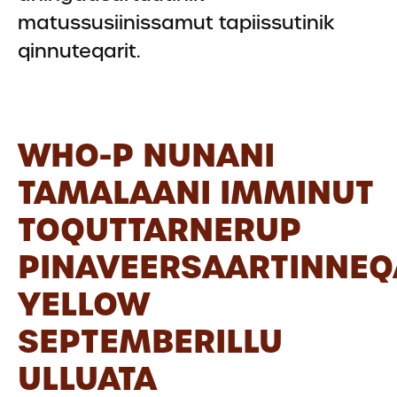
matussusiinissamut tapiissutinik
qinnuteqarit.
WHO-P NUNANI
TAMALAANI IMMINUT
TOQUTTARNERUP
PINAVEERSAARTINNE
YELLOW
SEPTEMBERILLU
ULLUATA