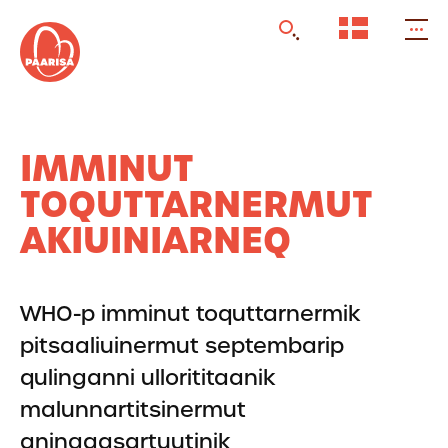
Gå
til
forsiden
IMMINUT
TOQUTTARNERMUT
AKIUINIARNEQ
WHO-p imminut toquttarnermik
pitsaaliuinermut septembarip
qulinganni ullorititaanik
malunnartitsinermut
aningaasartuutinik