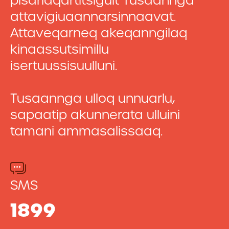
pisariaqartitsiguit Tusaannga
attavigiuaannarsinnaavat.
Attaveqarneq akeqanngilaq
kinaassutsimillu
isertuussisuulluni.
Tusaannga ulloq unnuarlu,
sapaatip akunnerata ulluini
tamani ammasalissaaq.
SMS
1899