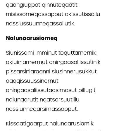
qaangiuppat qinnuteqaatit
misissorneqassapput akissutissallu
nassiussuunneqassallutik.
Nalunaarusiorneq
Siunissami imminut toquttarnernik
akiuiniarnermut aningaasaliissutinik
pissarsiniaraanni siusinnerusukkut
aaqqissuussinernut
aningaasaliissutaasimasut pillugit
nalunaarutit naatsorsuutillu
nassiunneqarsimassapput.
Kissaatigaarput nalunaarusiamik