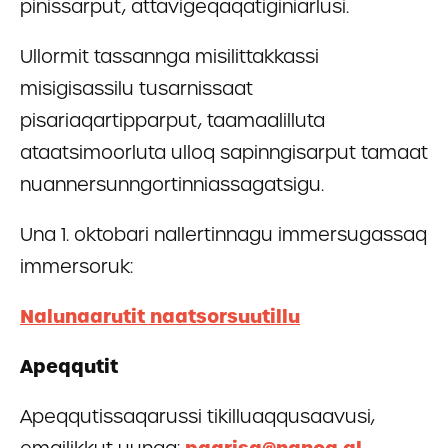
pinissarput, attavigeqaqatiginiarlusi.
Ullormit tassannga misilittakkassi
misigisassilu tusarnissaat
pisariaqartipparput, taamaalilluta
ataatsimoorluta ulloq sapinngisarput tamaat
nuannersunngortinniassagatsigu.
Una 1. oktobari nallertinnagu immersugassaq
immersoruk:
Nalunaarutit naatsorsuutillu
Apeqqutit
Apeqqutissaqarussi tikilluaqqusaavusi,