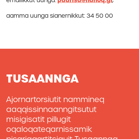
emailikkut uunga:
paarisa@nanoq.gl
,
aamma uunga sianernikkut: 34 50 00
TUSAANNGA
Ajornartorsiutit nammineq
aaqqissinnaanngitsutut
misigisatit pillugit
oqaloqateqarnissamik