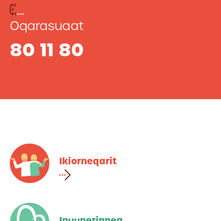
Oqarasuaat
80 11 80
Ikiorneqarit
Inuunerinneq