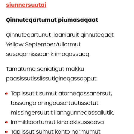
siunnersuutai
Qinnuteqartumut piumasaqaat
Qinnuteqartunut ilaaniaruit qinnuteqaat
Yellow September/ullormut
susoqarnissaanik imaqassaaq
Tamatuma saniatigut makku
paasissutissiissutigineqassapput:
Tapiissutit sumut atorneqassanersut,
tassunga aningaasartuutissatut
missingersuutit ilanngunneqassallutik.
Immikkoortumut kina akisussaava
Tapiissut sumut konto normumut