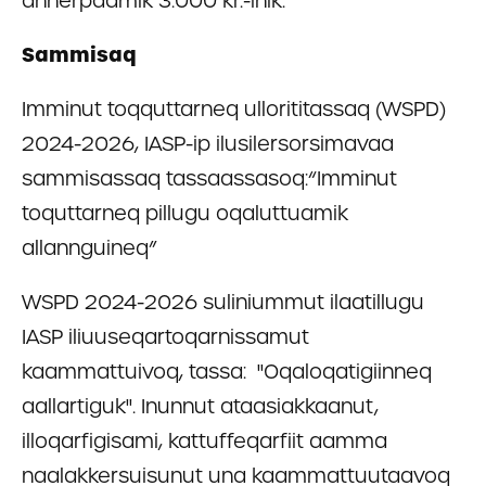
annerpaamik 3.000 kr.-inik.
Sammisaq
Imminut toqquttarneq ullorititassaq (WSPD)
2024-2026, IASP-ip ilusilersorsimavaa
sammisassaq tassaassasoq:
“Imminut
toquttarneq pillugu oqaluttuamik
allannguineq”
WSPD 2024-2026 suliniummut ilaatillugu
IASP iliuuseqartoqarnissamut
kaammattuivoq, tassa:
"Oqaloqatigiinneq
aallartiguk". Inunnut ataasiakkaanut,
illoqarfigisami, kattuffeqarfiit aamma
naalakkersuisunut una kaammattuutaavoq