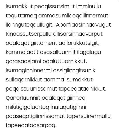
isumakkut peqqissutsimut imminullu
toquttarneq ammasumik oqallinnermut
ilannguteqqullugit.
Aporfiaasinnaavugut
kinaassutserpullu allisarsinnaavarput
oqaloqatigiittarnerit aallartikkutsigit,
kammalaatit asasalluunniit ilagalugu
qarasaasiami oqaluttuarnikkut,
isumaginninnermi assigiinngitsunik
suliaqarnikkut aamma isumakkut
peqqissuunissamut tapeeqataanikkut.
Qanorluunniit oqaloqatigiinneq
mikitigigaluartoq inuiaqatigiinni
paaseqatigiinnissamut tapersuinermullu
tapeeqataasarpoq.