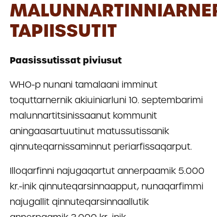
MALUNNARTINNIARNE
TAPIISSUTIT
Paasissutissat piviusut
WHO-p nunani tamalaani imminut
toquttarnernik akiuiniarluni 10. septembarimi
malunnartitsinissaanut kommunit
aningaasartuutinut matussutissanik
qinnuteqarnissaminnut periarfissaqarput.
Illoqarfinni najugaqartut annerpaamik 5.000
kr.-inik qinnuteqarsinnaapput, nunaqarfimmi
najugallit qinnuteqarsinnaallutik