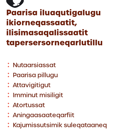
Paarisa iluaqutigalugu
ikiorneqassaatit,
ilisimasaqalissaatit
tapersersorneqarlutillu
Nutaarsiassat
Paarisa pillugu
Attavigitigut
Imminut misiligit
Atortussat
Aningaasaateqarfiit
Kajumissutsimik suleqataaneq