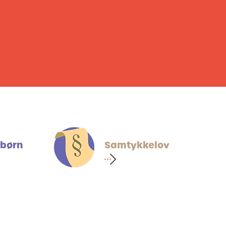
 børn
Samtykkelov