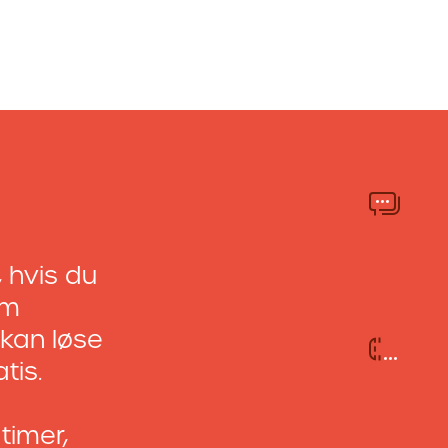
 hvis du
om
u kan løse
tis.
timer,