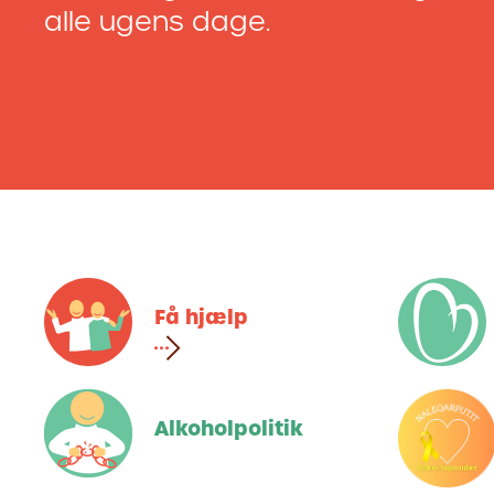
alle ugens dage.
Få hjælp
Alkoholpolitik