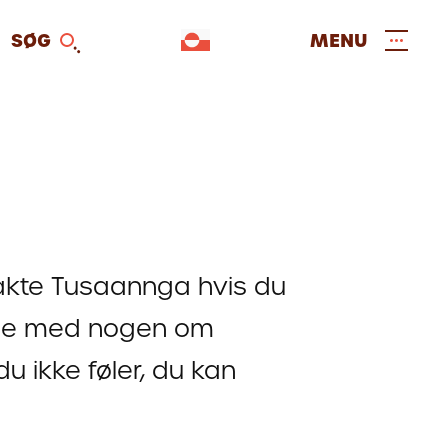
SØG
MENU
takte Tusaannga hvis du
tale med nogen om
du ikke føler, du kan