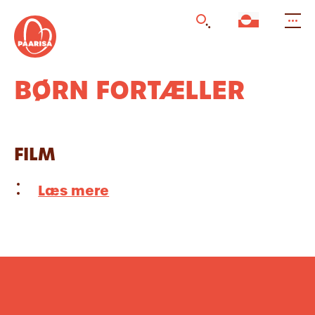
Gå
til
forsiden
BØRN FORTÆLLER
FILM
Læs mere