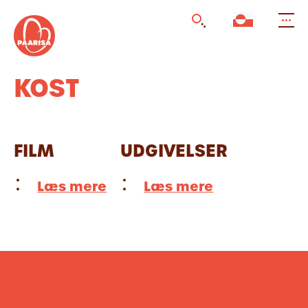
Gå
til
forsiden
KOST
FILM
UDGIVELSER
Læs mere
Læs mere