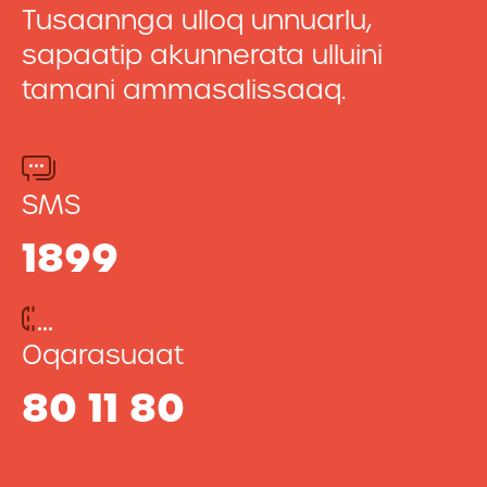
Tusaannga ulloq unnuarlu,
sapaatip akunnerata ulluini
tamani ammasalissaaq.
SMS
1899
Oqarasuaat
80 11 80