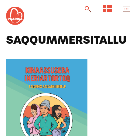
Gå
til
forsiden
SAQQUMMERSITALLU