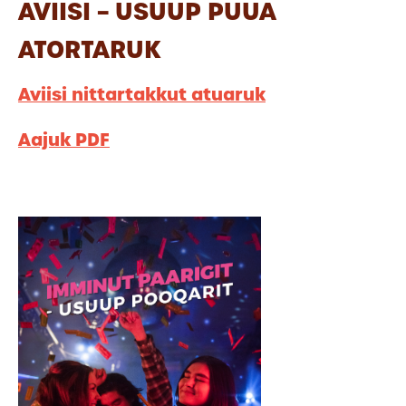
AVIISI – USUUP PUUA
ATORTARUK
Aviisi nittartakkut atuaruk
Aajuk PDF