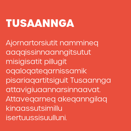
TUSAANNGA
Ajornartorsiutit nammineq
aaqqissinnaanngitsutut
misigisatit pillugit
oqaloqateqarnissamik
pisariaqartitsiguit Tusaannga
attavigiuaannarsinnaavat.
Attaveqarneq akeqanngilaq
kinaassutsimillu
isertuussisuulluni.