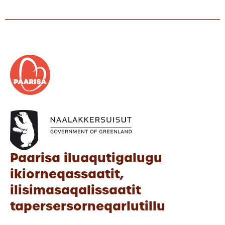
Paarisa iluaqutigalugu
ikiorneqassaatit,
ilisimasaqalissaatit
tapersersorneqarlutillu