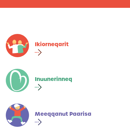
Ikiorneqarit
Inuunerinneq
Meeqqanut Paarisa