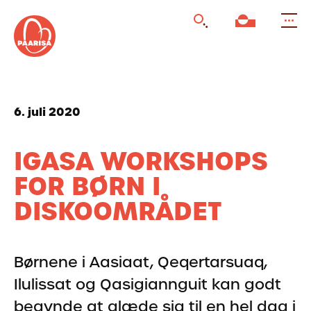
Gå
til
forsiden
6. juli 2020
IGASA WORKSHOPS
FOR BØRN I
DISKOOMRÅDET
Børnene i Aasiaat, Qeqertarsuaq,
Ilulissat og Qasigiannguit kan godt
begynde at glæde sig til en hel dag i