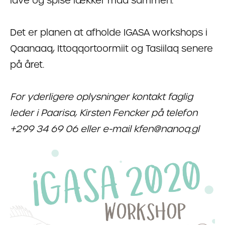
lave og spise lækker mad sammen.
Det er planen at afholde IGASA workshops i
Qaanaaq, Ittoqqortoormiit og Tasiilaq senere
på året.
For yderligere oplysninger kontakt faglig
leder i Paarisa, Kirsten Fencker på telefon
+299 34 69 06 eller e-mail kfen@nanoq.gl