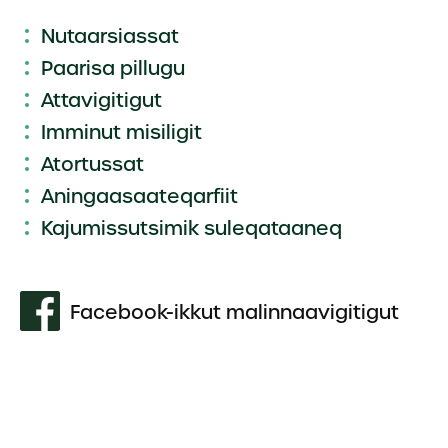
Nutaarsiassat
Paarisa pillugu
Attavigitigut
Imminut misiligit
Atortussat
Aningaasaateqarfiit
Kajumissutsimik suleqataaneq
Facebook-ikkut malinnaavigitigut