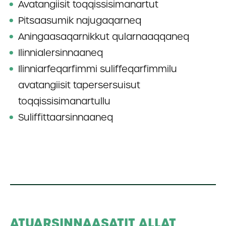
Avatangiisit toqqissisimanartut
Pitsaasumik najugaqarneq
Aningaasaqarnikkut qularnaaqqaneq
Ilinnialersinnaaneq
Ilinniarfeqarfimmi suliffeqarfimmilu
avatangiisit tapersersuisut
toqqissisimanartullu
Suliffittaarsinnaaneq
ATUARSINNAASATIT ALLAT