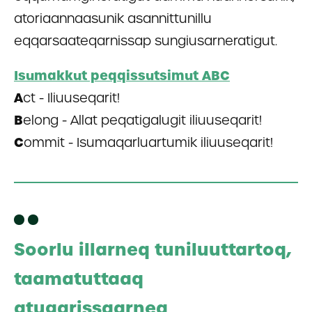
atoriaannaasunik asannittunillu
eqqarsaateqarnissap sungiusarneratigut.
Isumakkut peqqissutsimut ABC
A
ct - Iliuuseqarit!
B
elong - Allat peqatigalugit iliuuseqarit!
C
ommit - Isumaqarluartumik iliuuseqarit!
Soorlu illarneq tuniluuttartoq,
taamatuttaaq
atugarissaarneq