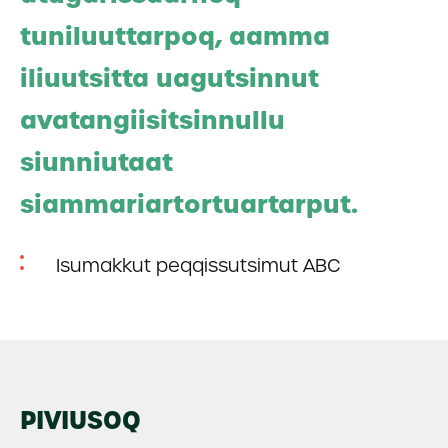
tuniluuttarpoq, aamma
iliuutsitta uagutsinnut
avatangiisitsinnullu
siunniutaat
siammariartortuartarput.
Isumakkut peqqissutsimut ABC
PIVIUSOQ