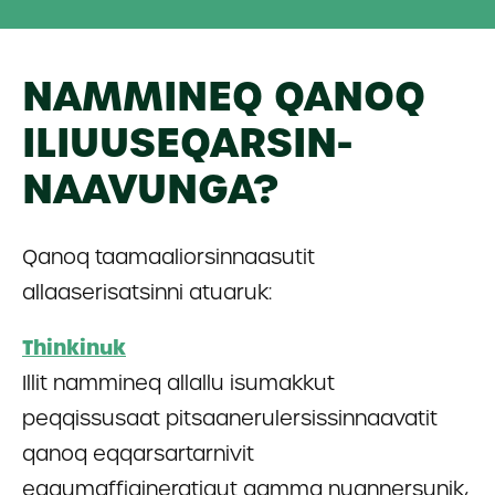
NAMMINEQ QANOQ
ILIUUSEQARSIN­
NAAVUNGA?
Qanoq taamaaliorsinnaasutit
allaaserisatsinni atuaruk:
Thinkinuk
Illit nammineq allallu isumakkut
peqqissusaat pitsaanerulersissinnaavatit
qanoq eqqarsartarnivit
eqqumaffigineratigut aamma nuannersunik,