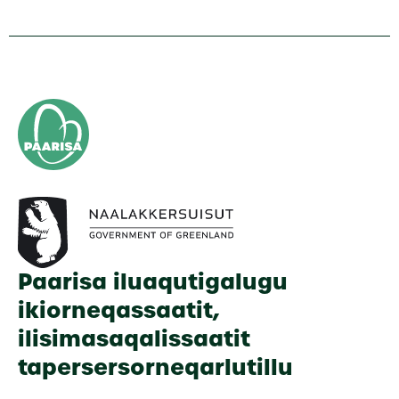
Paarisa iluaqutigalugu
ikiorneqassaatit,
ilisimasaqalissaatit
tapersersorneqarlutillu