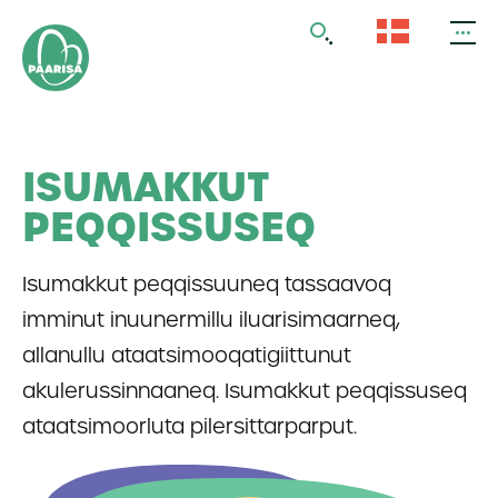
Gå
til
forsiden
ISUMAKKUT
PEQQISSUSEQ
Isumakkut peqqissuuneq tassaavoq
imminut inuunermillu iluarisimaarneq,
allanullu ataatsimooqatigiittunut
akulerussinnaaneq. Isumakkut peqqissuseq
ataatsimoorluta pilersittarparput.