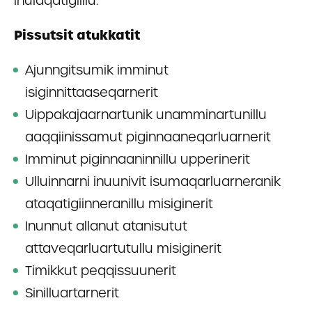
inuiaqatigiillu.
Pissutsit atukkatit
Ajunngitsumik imminut
isiginnittaaseqarnerit
Uippakajaarnartunik unamminartunillu
aaqqiinissamut piginnaaneqarluarnerit
Imminut piginnaaninnillu upperinerit
Ulluinnarni inuunivit isumaqarluarneranik
ataqatigiinneranillu misiginerit
Inunnut allanut atanisutut
attaveqarluartutullu misiginerit
Timikkut peqqissuunerit
Sinilluartarnerit