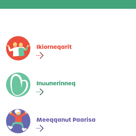
Ikiorneqarit
Inuunerinneq
Meeqqanut Paarisa