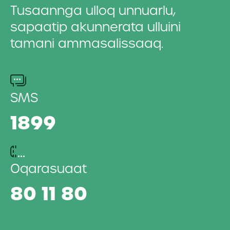
Tusaannga ulloq unnuarlu,
sapaatip akunnerata ulluini
tamani ammasalissaaq.
SMS
1899
Oqarasuaat
80 11 80