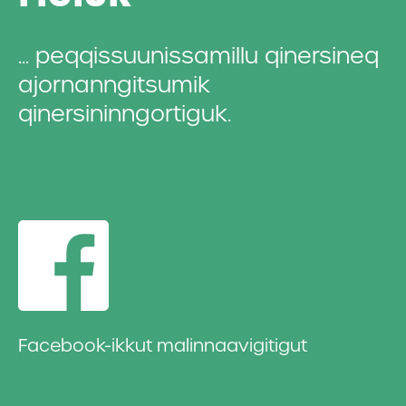
... peqqissuunissamillu qinersineq
ajornanngitsu­mik
qinersininngortiguk.
Facebook-ikkut malinnaavigitigut