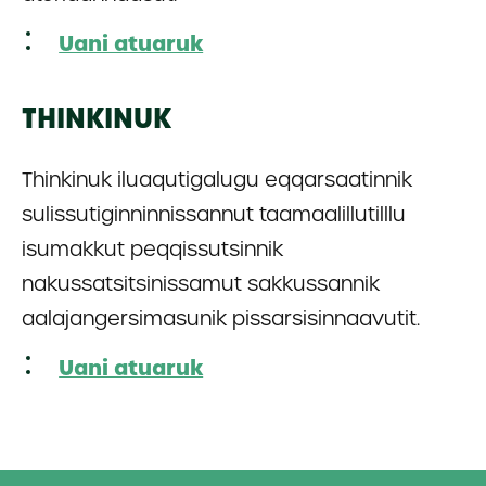
Uani atuaruk
THINKINUK
Thinkinuk iluaqutigalugu eqqarsaatinnik
sulissutiginninnissannut taamaalillutilllu
isumakkut peqqissutsinnik
nakussatsitsinissamut sakkussannik
aalajangersimasunik pissarsisinnaavutit.
Uani atuaruk