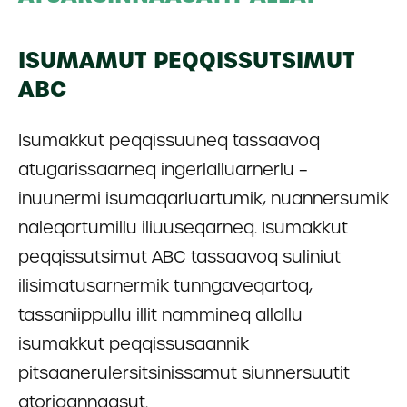
ISUMAMUT PEQQISSUTSIMUT
ABC
Isumakkut peqqissuuneq tassaavoq
atugarissaarneq ingerlalluarnerlu –
inuunermi isumaqarluartumik, nuannersumik
naleqartumillu iliuuseqarneq. Isumakkut
peqqissutsimut ABC tassaavoq suliniut
ilisimatusarnermik tunngaveqartoq,
tassaniippullu illit nammineq allallu
isumakkut peqqissusaannik
pitsaanerulersitsinissamut siunnersuutit
atoriaannaasut.