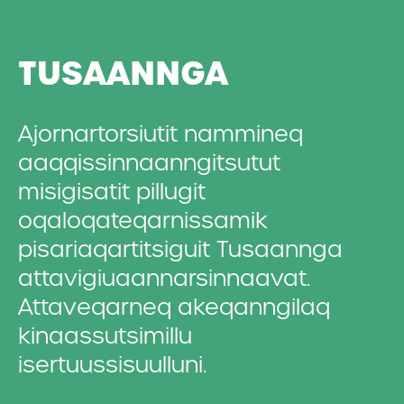
TUSAANNGA
Ajornartorsiutit nammineq
aaqqissinnaanngitsutut
misigisatit pillugit
oqaloqateqarnissamik
pisariaqartitsiguit Tusaannga
attavigiuaannarsinnaavat.
Attaveqarneq akeqanngilaq
kinaassutsimillu
isertuussisuulluni.