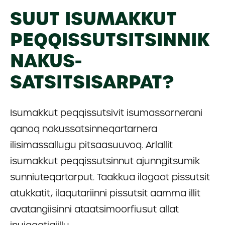
SUUT ISUMAKKUT
PEQQISSUTSIT­SINNIK
NAKUS­
SATSITSISARPAT?
Isumakkut peqqissutsivit isumassornerani
qanoq nakussatsinneqartarnera
ilisimassallugu pitsaasuuvoq. Arlallit
isumakkut peqqissutsinnut ajunngitsumik
sunniuteqartarput. Taakkua ilagaat pissutsit
atukkatit, ilaqutariinni pissutsit aamma illit
avatangiisinni ataatsimoorfiusut allat