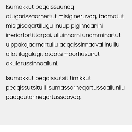
Isumakkut peqqissuuneq
atugarissaarnertut misigineruvoq, taamatut
misigisoqartillugu inuup piginnaanini
ineriartortittarpai, ulluinnarni unamminartut
uippakajaarnartullu aaqqissinnaavai inuillu
allat ilagalugit ataatsimoorfiusunut
akulerussinnaalluni.
Isumakkut peqqissutsit timikkut
peqqissutsitulli isumassorneqartussaallunilu
paaqqutarineqartussaavoq.