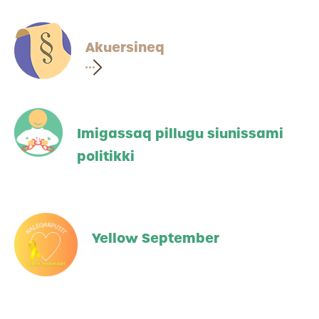
Akuersineq
Imigassaq pillugu siunissami
politikki
Yellow September