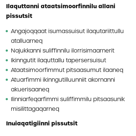
Ilaquttanni ataatsimoorfinnilu allani
pissutsit
Angajoqqaat isumassuisut ilaqutariittullu
atalluarneq
Najukkanni suliffinnilu ilorrisimaarnerit
Ikinngutit ilaquttallu tapersersuisut
Ataatsimoorfimmut pitsaasumut ilaaneq
Atuarfimmi ikinngutilluunniit akornanni
akuerisaaneq
Ilinniarfeqarfimmi suliffimmilu pitsaasunik
misilittagaqarneq
Inuiaqatigiinni pissutsit