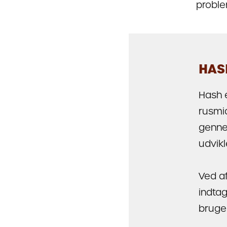
proble
HAS
Hash 
rusmid
genne
udvikl
Ved a
indtag
bruger