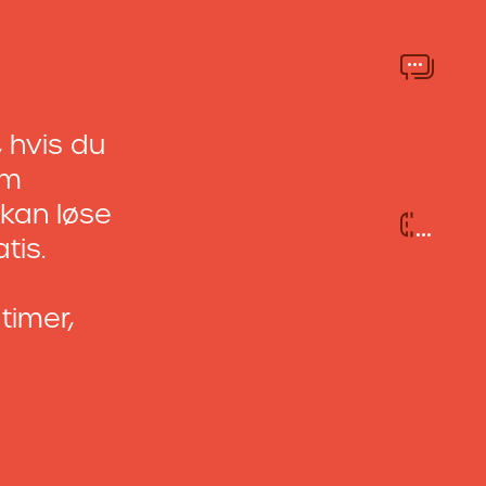
 hvis du
om
u kan løse
tis.
timer,