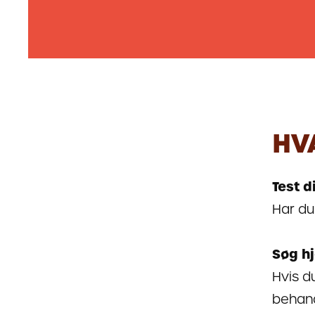
HV
Test d
Har du
Søg hj
Hvis d
behan