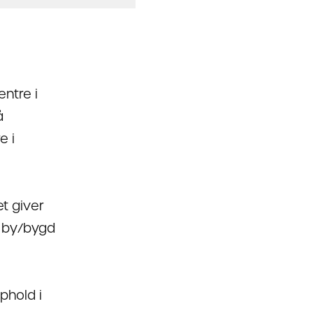
ntre i
å
e i
t giver
n by/bygd
phold i