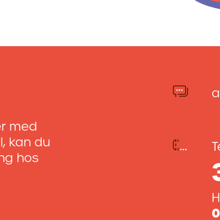
a
er med
il, kan du
T
ing hos
H
0