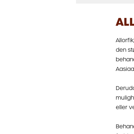
AL
Allorf
den st
behand
Aasiaat
Derudo
muligh
eller 
Behand