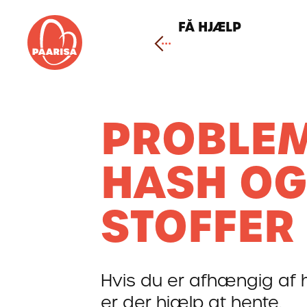
Gå
til
FÅ HJÆLP
forsiden
PROBLE
HASH OG
STOFFER
Hvis du er afhængig af h
er der hjælp at hente.