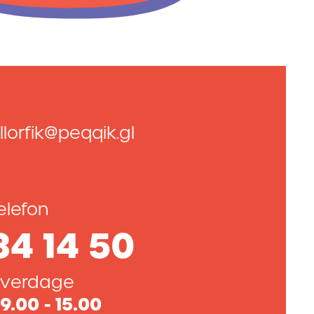
llorfik@peqqik.gl
elefon
34 14 50
verdage
9.00 - 15.00