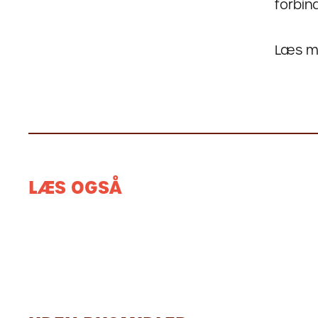
forbin
Læs m
LÆS OGSÅ