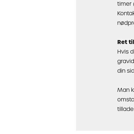
timer 
Kontak
nødpr
Ret ti
Hvis d
gravid
din si
Man ka
omstæ
tillade