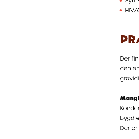
Syfili
HIV/
PR
Der fi
den en
gravid
Mangl
Kondom
bygd e
Der er