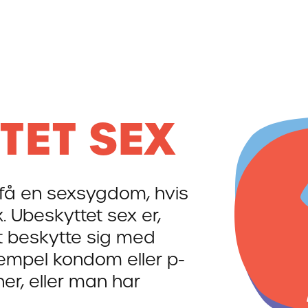
TET SEX
r få en sexsygdom, hvis
. Ubeskyttet sex er,
t beskytte sig med
empel kondom eller p-
ner, eller man har