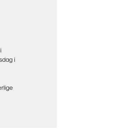
i
sdag i
ærlige