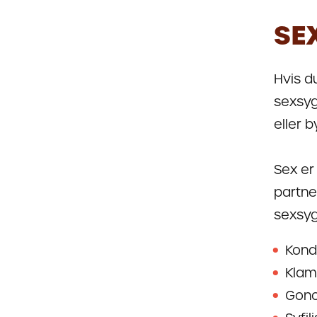
SE
Hvis d
sexsyg
eller 
Sex er
partne
sexsy
Kond
Klam
Gono