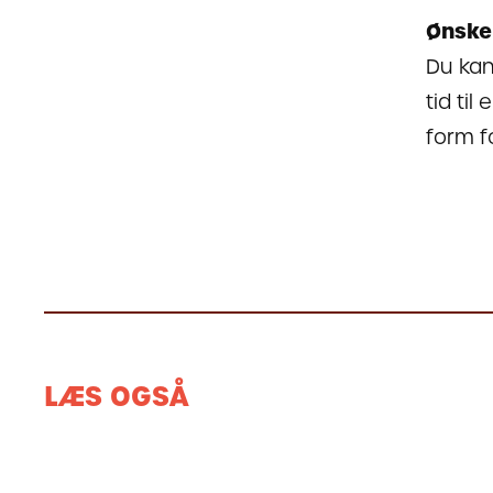
Ønske
Du kan
tid ti
form f
LÆS OGSÅ