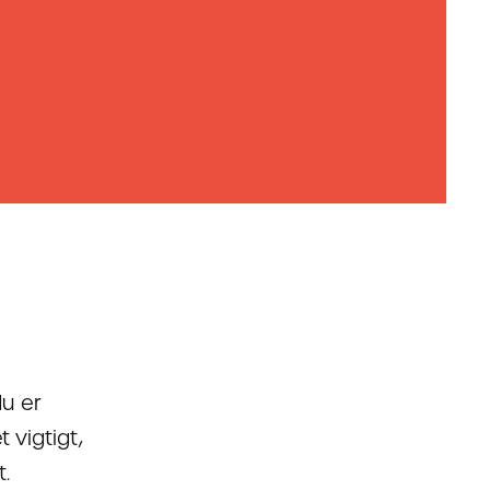
du er
 vigtigt,
.