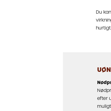
Du kan
virknin
hurtigt
UØN
Nødp
Nødpræ
efter 
muligt