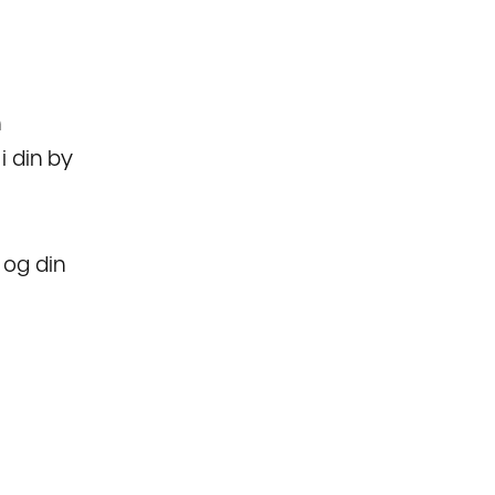
n
 din by
 og din