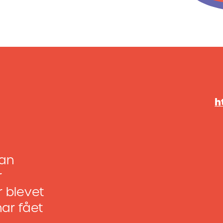
h
an
r
r blevet
har fået