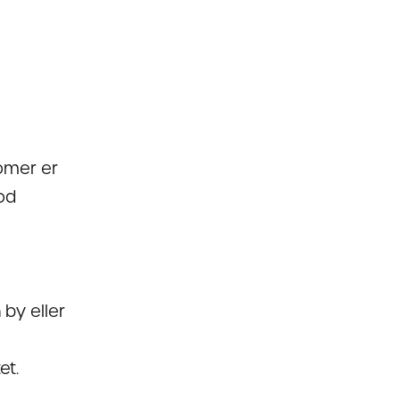
omer er
od
by eller
et.