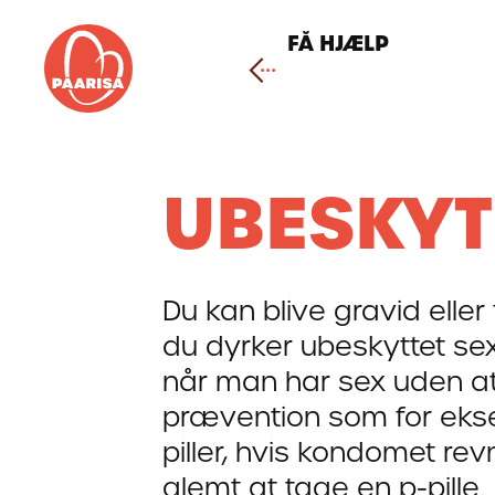
Gå
til
FÅ HJÆLP
forsiden
UBESKYT
Du kan blive gravid elle
du dyrker ubeskyttet sex
når man har sex uden a
prævention som for eks
piller, hvis kondomet rev
glemt at tage en p-pille.