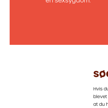
en sexsygdom.
SØ
Hvis d
blevet
at du 