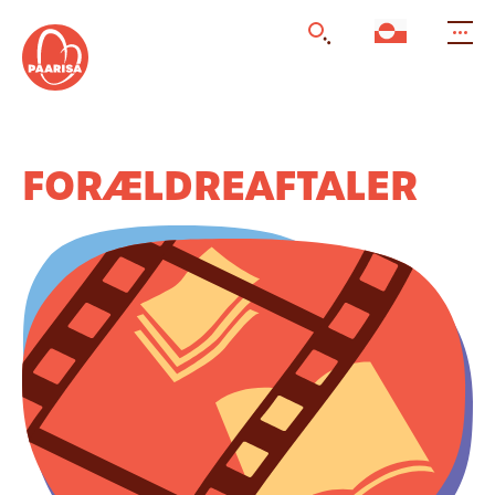
Gå
til
forsiden
FORÆLDRE­AFTALER