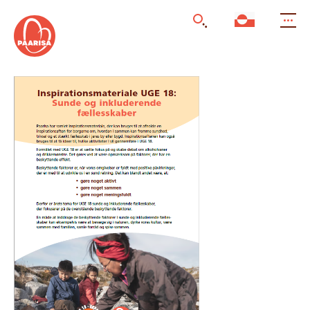
Gå
til
forsiden