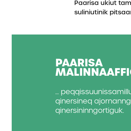
Paarisa ukiut ta
suliniutinik pits
PAARISA
MALINNAAF­F
... peqqissuunissamill
qinersineq ajornanngi
qinersininngortiguk.