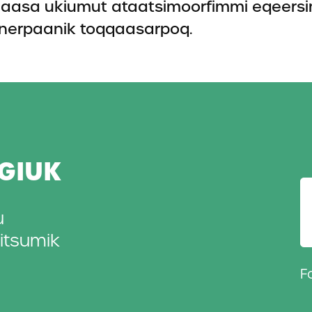
maasa ukiumut ataatsimoorfimmi eqeersi
aanerpaanik toqqaasarpoq.
IGIUK
u
tsu­mik
F