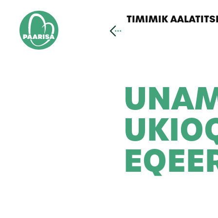
Gå
til
TIMIMIK AALATITS
forsiden
UNAM
UKIO
EQEE