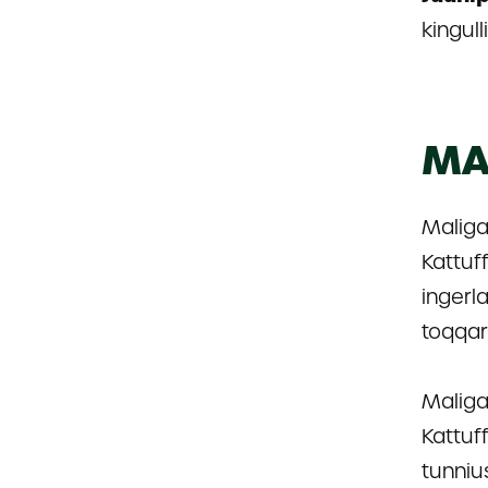
kingull
MA
Maliga
Kattuf
ingerl
toqqa
Maliga
Kattuf
tunniu