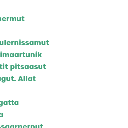
inermut
ulernissamut
simaartunik
tit pitsaasut
gut. Allat
gatta
a
ssaarnerput