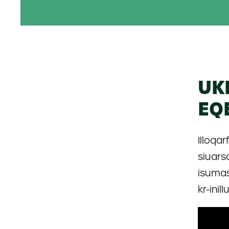
UK
EQ
Illoqar
siuars
isumas
kr-inill