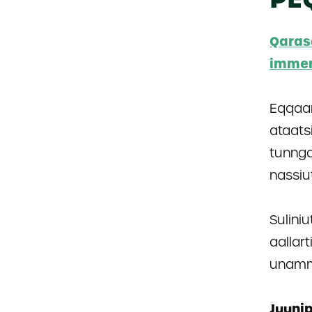
Qaras
immer
Eqqaam
ataats
tunnga
nassiu
Sulini
aallar
unammi
Juuni