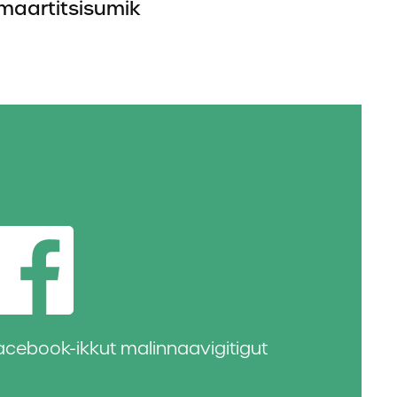
maartitsisumik
acebook-ikkut malinnaavigitigut