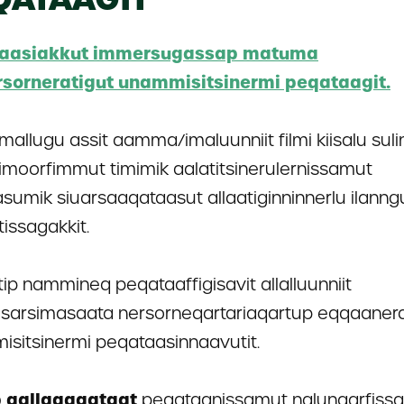
aasiakkut immersugassap matuma
sorneratigut unammisitsinermi peqataagit.
allugu assit aamma/imaluunniit filmi kiisalu sul
imoorfimmut timimik aalatitsinerulernissamut
sumik siuarsaaqataasut allaatiginninnerlu ilanngu
tissagakkit.
utip nammineq peqataaffigisavit allalluunniit
tisarsimasaata nersorneqartariaqartup eqqaanera
sitsinermi peqataasinnaavutit.
p aallaqqaataat
peqataanissamut nalunaarfiss