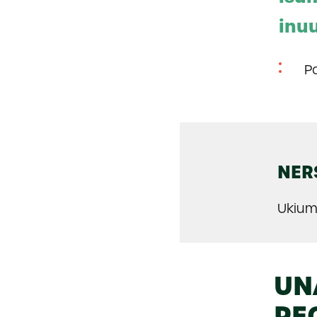
inu
P
NER
Ukium
UN
PE