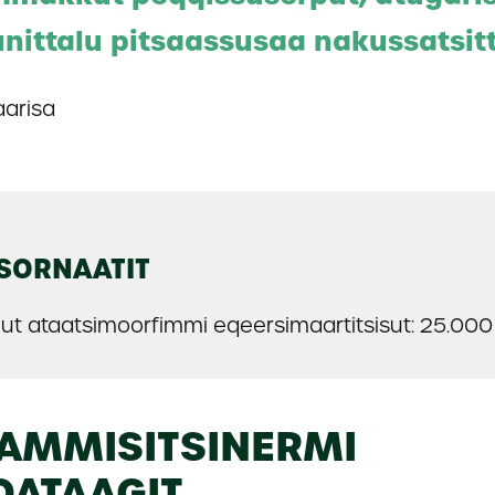
unittalu pitsaassusaa nakussatsit
aarisa
SORNAATIT
ut ataatsimoorfimmi eqeersimaartitsisut: 25.000 
AMMISITSINERMI
QATAAGIT