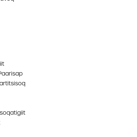
it
Paarisap
rtitsisoq
soqatigiit
k