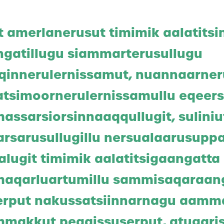
it amerlanerusut timimik aalatits
ngatillugu siammarterusullugu
qinnerulernissamut, nuannaarner
atsimoornerulernissamullu eqeer
assarsiorsinnaaqqullugit, suliniu
arsarusullugillu nersualaarusuppa
alugit timimik aalatitsigaangatta
maqarluartumillu sammisaqaraan
erput nakussatsiinnarnagu aamm
mmakkut peqqissuserput, atugari