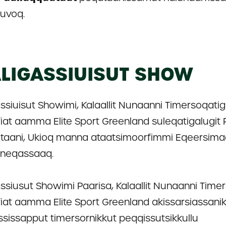
iuvoq.
LIGASSIUISUT SHOW
ssiuisut Showimi, Kalaallit Nunaanni Timersoqatigi
fiat aamma Elite Sport Greenland suleqatigalugit 
ataani, Ukioq manna ataatsimoorfimmi Eqeersimaa
rneqassaaq.
ssiusut Showimi Paarisa, Kalaallit Nunaanni Timer
fiat aamma Elite Sport Greenland akissarsiassani
ssissapput timersornikkut peqqissutsikkullu