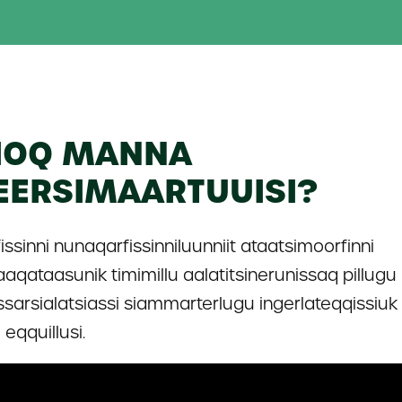
IOQ MANNA
EERSIMAARTUUISI?
fissinni nunaqarfissinniluunniit ataatsimoorfinni
aaqataasunik timimillu aalatitsinerunissaq pillugu
sarsialatsiassi siammarterlugu ingerlateqqissiu
u eqquillusi.