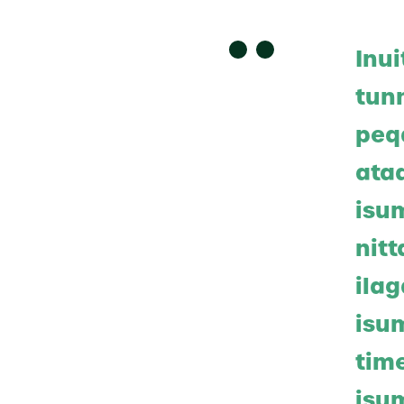
Inu
tun
peq
ata
isum
nitt
ilag
isu
tim
isu