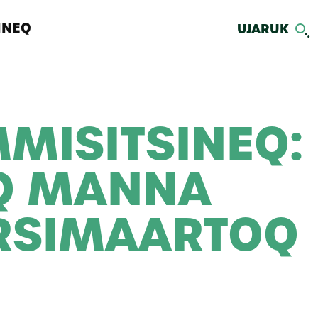
INEQ
UJARUK
MISITSINEQ:
Q MANNA
RSIMAARTOQ